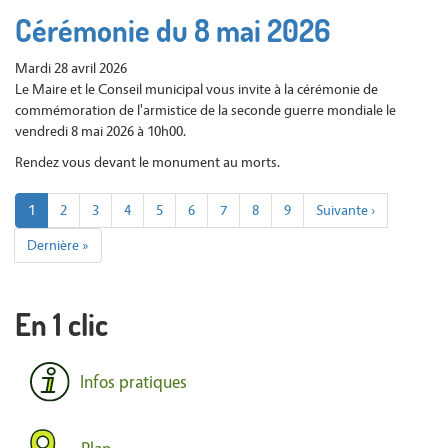
Cérémonie du 8 mai 2026
Mardi 28 avril 2026
Le Maire et le Conseil municipal vous invite à la cérémonie de
commémoration de l'armistice de la seconde guerre mondiale le
vendredi 8 mai 2026 à 10h00.
Rendez vous devant le monument au morts.
Pagination
Page
1
Page
2
Page
3
Page
4
Page
5
Page
6
Page
7
Page
8
Page
9
Page
Suivante ›
courante
suivante
Dernière
Dernière »
page
En 1 clic
Infos pratiques