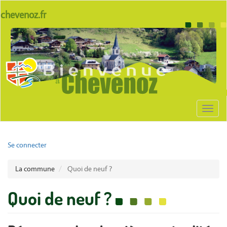
Aller
lien
chevenoz.fr
au
site
contenu
Body
chevenoz
principal
Toggl
naviga
User
Se connecter
account
La commune
Quoi de neuf ?
menu
Quoi de neuf ?