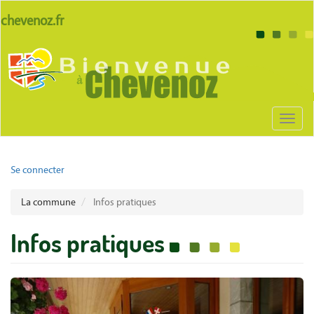
Aller
lien
chevenoz.fr
au
site
contenu
Body
chevenoz
principal
Toggl
naviga
User
Se connecter
account
La commune
Infos pratiques
menu
Infos pratiques