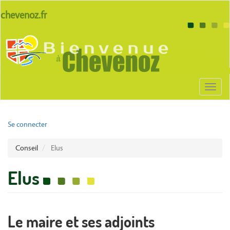
Aller
lien
chevenoz.fr
au
site
contenu
Body
chevenoz
principal
Toggl
naviga
User
Se connecter
account
Conseil
Elus
menu
Elus
Le maire et ses adjoints