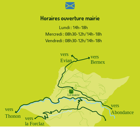
Contact
Données
Mentions
Plan
Pied
personnelles
légales
du
de
site
page