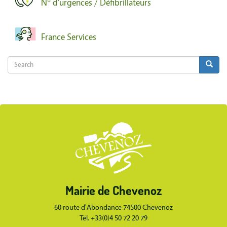
Body
Mairie de Chevenoz
Body
60 route d'Abondance 74500 Chevenoz
Tél. +33(0)4 50 72 20 79
Horaires ouverture mairie
Lundi : 14h-18h
Mercredi : 08h30-12h/14h-18h
Vendredi : 08h30-12h/14h-18h
Body