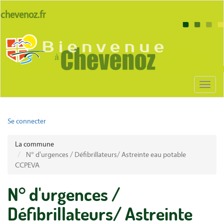
Aller
lien
chevenoz.fr
au
site
contenu
Body
chevenoz
principal
Toggl
naviga
User
Se connecter
account
La commune
menu
N° d'urgences / Défibrillateurs/ Astreinte eau potable
CCPEVA
N° d'urgences /
Défibrillateurs/ Astreinte