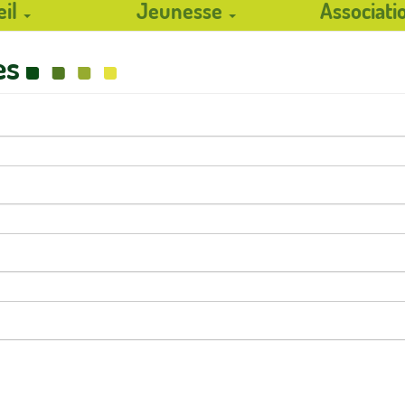
eil
Jeunesse
Associat
es