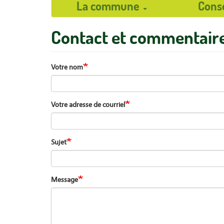
La commune
Cons
User
Contact et commentair
account
menu
Votre nom
Votre adresse de courriel
Sujet
Message