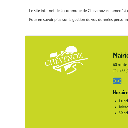
Le site internet de la commune de Chevenoz est amené à co
Pour en savoir plus sur la gestion de vos données personne
Body
Mairi
Body
60 route
Tél. +33
Horaire
Lundi
Merc
Vend