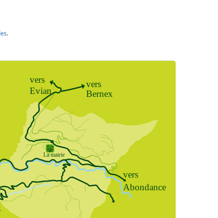
les
.