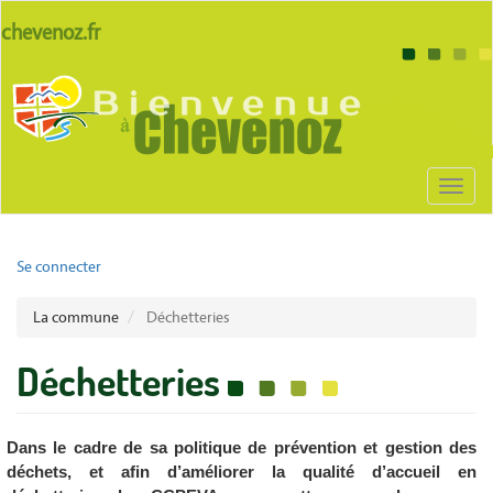
Aller
lien
chevenoz.fr
au
site
contenu
Body
chevenoz
principal
Toggl
naviga
User
Se connecter
account
La commune
Déchetteries
menu
Déchetteries
Dans le cadre de sa politique de prévention et gestion des
déchets, et afin d’améliorer la qualité d’accueil en