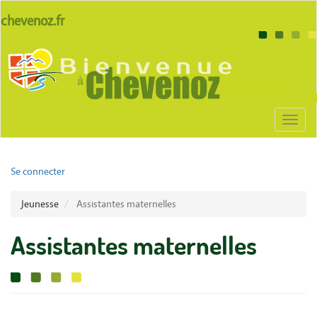
Aller
lien
chevenoz.fr
au
site
contenu
Body
chevenoz
principal
Toggl
naviga
User
Se connecter
account
Jeunesse
Assistantes maternelles
menu
Assistantes maternelles