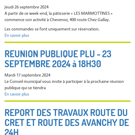
d'urgence
Jeudi 26 septembre 2024
:
A partir de ce week-end, la pâtisserie « LES MARMOTTINES »
0800
commence son activité à Chevenoz, 400 route Chez Gallay.
112
112
Les commandes se font uniquement sur réservation.
-
En savoir plus
sur
Ceci
Création
n'est
de
REUNION PUBLIQUE PLU - 23
pas
la
un
SEPTEMBRE 2024 à 18H30
pâtisserie
SPAM
"Les
marmottines"
Mardi 17 septembre 2024
-
Le Conseil municipal vous invite à participer à la prochaine réunion
Commande
publique qui se tiendra
sur
En savoir plus
sur
réservation
REUNION
PUBLIQUE
REPORT DES TRAVAUX ROUTE DU
PLU
CRET ET ROUTE DES AVANCHY DE
-
23
24H
SEPTEMBRE