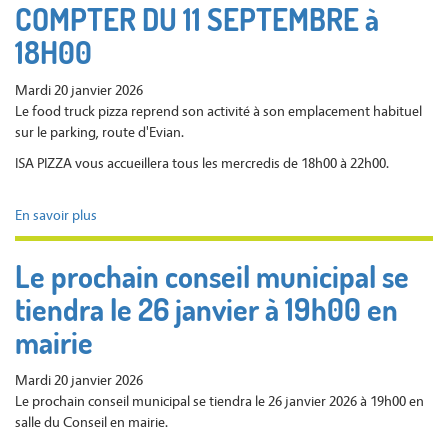
COMPTER DU 11 SEPTEMBRE à
10
février
18H00
2026
9h
Mardi 20 janvier 2026
à
Le food truck pizza reprend son activité à son emplacement habituel
12h
sur le parking, route d'Evian.
en
Mairie
ISA PIZZA vous accueillera tous les mercredis de 18h00 à 22h00.
En savoir plus
sur
INSTALLATION
D'ISA
Le prochain conseil municipal se
PIZZA
tiendra le 26 janvier à 19h00 en
A
COMPTER
mairie
DU
11
Mardi 20 janvier 2026
SEPTEMBRE
Le prochain conseil municipal se tiendra le 26 janvier 2026 à 19h00 en
à
salle du Conseil en mairie.
18H00