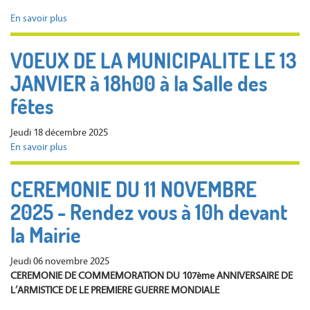
En savoir plus
sur
Le
prochain
VOEUX DE LA MUNICIPALITE LE 13
conseil
JANVIER à 18h00 à la Salle des
municipal
se
fêtes
tiendra
le
Jeudi 18 décembre 2025
26
En savoir plus
sur
janvier
VOEUX
à
DE
19h00
CEREMONIE DU 11 NOVEMBRE
LA
en
2025 - Rendez vous à 10h devant
MUNICIPALITE
mairie
LE
la Mairie
13
JANVIER
Jeudi 06 novembre 2025
à
CEREMONIE DE COMMEMORATION DU 107ème ANNIVERSAIRE DE
18h00
L’ARMISTICE DE LE PREMIERE GUERRE MONDIALE
à
la