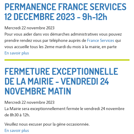
Municipal
PERMANENCE FRANCE SERVICES
du
12 DECEMBRE 2023 - 9h-12h
6
décembre
2023
Mercredi 22 novembre 2023
Pour vous aider dans vos démarches administratives vous pouvez
prendre rendez vous par téléphone auprès de
France Services
qui
vous accueille tous les 2eme mardi du mois à la mairie, en parte
En savoir plus
sur
PERMANENCE
FRANCE
FERMETURE EXCEPTIONNELLE
SERVICES
DE LA MAIRIE - VENDREDI 24
12
DECEMBRE
NOVEMBRE MATIN
2023
-
Mercredi 22 novembre 2023
9h-
La Mairie sera exceptionnellement fermée le vendredi 24 novembre
12h
de 8h30 à 12h.
Veuillez nous excuser pour la gêne occasionnée.
En savoir plus
sur