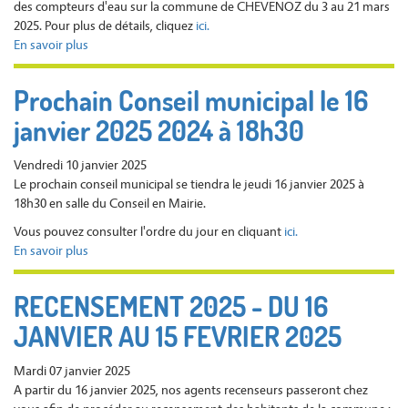
2024
2025
des compteurs d'eau sur la commune de CHEVENOZ du 3 au 21 mars
à
2025. Pour plus de détails, cliquez
ici.
18h30
En savoir plus
sur
RELEVE
COMPTEUR
Prochain Conseil municipal le 16
D'EAU
janvier 2025 2024 à 18h30
PAR
LA
CCPEVA
Vendredi 10 janvier 2025
-
Le prochain conseil municipal se tiendra le jeudi 16 janvier 2025 à
3
18h30 en salle du Conseil en Mairie.
au
Vous pouvez consulter l'ordre du jour en cliquant
ici.
21
En savoir plus
sur
MARS
Prochain
2025
Conseil
RECENSEMENT 2025 - DU 16
municipal
JANVIER AU 15 FEVRIER 2025
le
16
janvier
Mardi 07 janvier 2025
2025
A partir du 16 janvier 2025, nos agents recenseurs passeront chez
2024