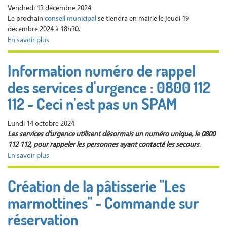
21
Vendredi 13 décembre 2024
JANVIER
Le prochain
conseil municipal
se tiendra en mairie le jeudi 19
2025
décembre 2024 à 18h30.
à
En savoir plus
sur
18H30
Prochain
Conseil
Information numéro de rappel
municipal
des services d'urgence : 0800 112
le
19
112 - Ceci n'est pas un SPAM
décembre
2024
Lundi 14 octobre 2024
à
Les services d’urgence utilisent désormais un numéro unique, le 0800
18h30
112 112, pour rappeler les personnes ayant contacté les secours
.
En savoir plus
sur
Information
numéro
Création de la pâtisserie "Les
de
marmottines" - Commande sur
rappel
des
réservation
services