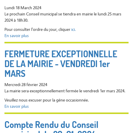
DU
Lundi 18 March 2024
2
Le prochain Conseil municipal se tiendra en mairie le lundi 25 mars
AU
2024 à 18h30.
12
Pour consulter l'ordre du jour, cliquer
ici.
AVRIL
En savoir plus
sur
Prochain
Conseil
FERMETURE EXCEPTIONNELLE
municipal
DE LA MAIRIE - VENDREDI 1er
le
25
MARS
Mars
2024
Mercredi 28 février 2024
à
La mairie sera exceptionnellement fermée le vendredi 1er mars 2024.
18h30
Veuillez nous excuser pour la gêne occasionnée.
En savoir plus
sur
FERMETURE
EXCEPTIONNELLE
Compte Rendu du Conseil
DE
LA