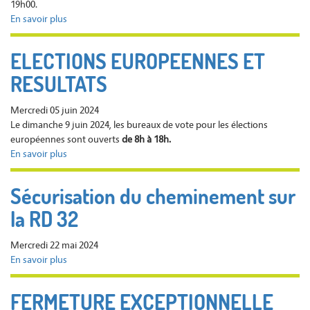
à
19h00.
19h30
En savoir plus
sur
Prochain
Conseil
ELECTIONS EUROPEENNES ET
municipal
RESULTATS
le
13
juin
Mercredi 05 juin 2024
2024
Le dimanche 9 juin 2024, les bureaux de vote pour les élections
à
européennes sont ouverts
de 8h à 18h.
19h
En savoir plus
sur
ELECTIONS
EUROPEENNES
Sécurisation du cheminement sur
ET
la RD 32
RESULTATS
Mercredi 22 mai 2024
En savoir plus
sur
Sécurisation
du
FERMETURE EXCEPTIONNELLE
cheminement