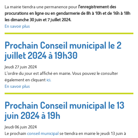
et
La mairie tiendra une permanence pour
l'enregistrement des
7
procurations
en ligne ou en gendarmerie de 8h à 10h et de 16h à 18h
JUILLET
les dimanche 30 juin et 7 juillet 2024.
2024
En savoir plus
sur
:
PROCURATIONS
8h00-
ELECTIONS
Prochain Conseil municipal le 2
18h00.
LEGISLATIVES
juillet 2024 à 19h30
30
JUIN
et
Jeudi 27 juin 2024
7
L'ordre du jour est affiché en mairie. Vous pouvez le consulter
JUILLET
également en cliquant
ici.
2024
En savoir plus
sur
Prochain
Conseil
Prochain Conseil municipal le 13
municipal
juin 2024 à 19h
le
2
juillet
Jeudi 06 juin 2024
2024
Le prochain
conseil municipal
se tiendra en mairie le jeudi 13 juin à