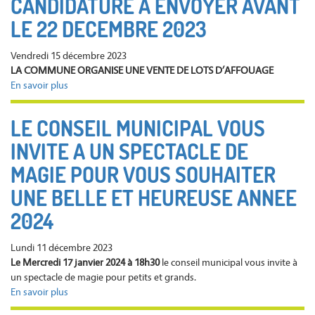
CANDIDATURE A ENVOYER AVANT
noël
LE 22 DECEMBRE 2023
-
Venez
Vendredi 15 décembre 2023
déposer
LA COMMUNE ORGANISE UNE VENTE DE LOTS D’AFFOUAGE
votre
En savoir plus
sur
sapin
CAMPAGNE
sur
D'AFFOUAGE
le
LE CONSEIL MUNICIPAL VOUS
-
parking
INVITE A UN SPECTACLE DE
CANDIDATURE
de
A
l'Eglise
MAGIE POUR VOUS SOUHAITER
ENVOYER
du
AVANT
UNE BELLE ET HEUREUSE ANNEE
27
LE
décembre
2024
22
2023
DECEMBRE
au
Lundi 11 décembre 2023
2023
15
Le Mercredi 17 janvier 2024 à 18h30
le conseil municipal vous invite à
janvier
un spectacle de magie pour petits et grands.
2024.
En savoir plus
sur
LE