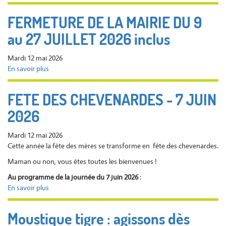
FERMETURE DE LA MAIRIE DU 9
au 27 JUILLET 2026 inclus
Mardi 12 mai 2026
En savoir plus
sur
FERMETURE
DE
FETE DES CHEVENARDES - 7 JUIN
LA
2026
MAIRIE
DU
9
Mardi 12 mai 2026
au
Cette année la fête des mères se transforme en fête des chevenardes.
27
Maman ou non, vous êtes toutes les bienvenues !
JUILLET
2026
Au programme de la journée du 7 juin 2026
:
inclus
En savoir plus
sur
FETE
DES
Moustique tigre : agissons dès
CHEVENARDES