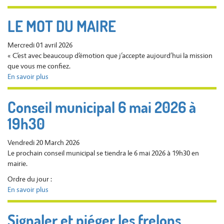
plus
Cérémonie
tranquille
du
LE MOT DU MAIRE
8
mai
Mercredi 01 avril 2026
2026
« C’est avec beaucoup d’émotion que j’accepte aujourd’hui la mission
que vous me confiez.
En savoir plus
sur
LE
MOT
Conseil municipal 6 mai 2026 à
DU
19h30
MAIRE
Vendredi 20 March 2026
Le prochain conseil municipal se tiendra le 6 mai 2026 à 19h30 en
mairie.
Ordre du jour :
En savoir plus
sur
Conseil
municipal
Signaler et piéger les frelons
6