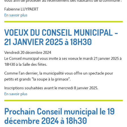
vous afin de procéder au recensement des habitants de la commune :
à
Fabienne LUYPAERT
18h30
En savoir plus
sur
RECENSEMENT
2025
VOEUX DU CONSEIL MUNICIPAL -
-
21 JANVIER 2025 à 18H30
DU
16
JANVIER
Vendredi 20 décembre 2024
AU
Le Conseil municipal vous invite à ses voeux le mardi 21 janvier 2025 à
15
18H30 à la Salle des fêtes.
FEVRIER
Comme l'an dernier, la municipalité vous offre un spectacle pour
2025
petits et grands "la soupe à la grimace".
Inscriptions souhaitées avant le mercredi 8 janvier 2025.
En savoir plus
sur
VOEUX
DU
Prochain Conseil municipal le 19
CONSEIL
décembre 2024 à 18h30
MUNICIPAL
-