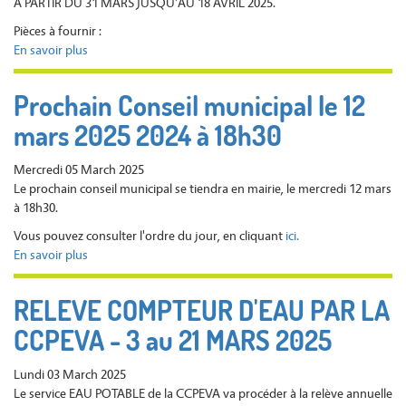
A PARTIR DU 31 MARS JUSQU'AU 18 AVRIL 2025.
Pièces à fournir :
En savoir plus
sur
ANNEE
SCOLAIRE
Prochain Conseil municipal le 12
2025-
mars 2025 2024 à 18h30
2026
:
INSCRIPTIONS
Mercredi 05 March 2025
POUR
Le prochain conseil municipal se tiendra en mairie, le mercredi 12 mars
LES
à 18h30.
NOUVEAUX
Vous pouvez consulter l'ordre du jour, en cliquant
ici.
ELEVES
En savoir plus
sur
-
Prochain
Lundi
Conseil
31
RELEVE COMPTEUR D'EAU PAR LA
municipal
mars
CCPEVA - 3 au 21 MARS 2025
le
au
12
vendredi
mars
18
Lundi 03 March 2025
2025
avril
Le service EAU POTABLE de la CCPEVA va procéder à la relève annuelle