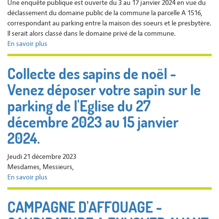
Une enquête publique est ouverte du 3 au 17 janvier 2024 en vue du
à
déclassement du domaine public de la commune la parcelle A 1516,
18h30
correspondant au parking entre la maison des soeurs et le presbytère.
Il serait alors classé dans le domaine privé de la commune.
En savoir plus
sur
ENQUETE
PUBLIQUE
Collecte des sapins de noël -
du
Venez déposer votre sapin sur le
3
au
parking de l'Eglise du 27
17
janvier
décembre 2023 au 15 janvier
2024
2024.
Jeudi 21 décembre 2023
Mesdames, Messieurs,
En savoir plus
sur
Collecte
des
CAMPAGNE D'AFFOUAGE -
sapins
de