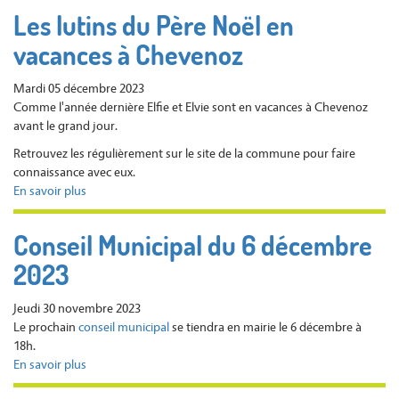
CONSEIL
Les lutins du Père Noël en
MUNICIPAL
vacances à Chevenoz
VOUS
INVITE
A
Mardi 05 décembre 2023
UN
Comme l'année dernière Elfie et Elvie sont en vacances à Chevenoz
SPECTACLE
avant le grand jour.
DE
Retrouvez les régulièrement sur le site de la commune pour faire
MAGIE
connaissance avec eux.
POUR
En savoir plus
sur
VOUS
Les
SOUHAITER
lutins
UNE
Conseil Municipal du 6 décembre
du
BELLE
2023
Père
ET
Noël
HEUREUSE
en
ANNEE
Jeudi 30 novembre 2023
vacances
2024
Le prochain
conseil municipal
se tiendra en mairie le 6 décembre à
à
18h.
Chevenoz
En savoir plus
sur
Conseil