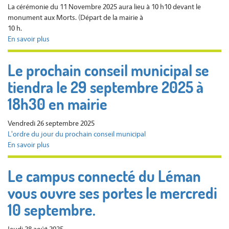
La cérémonie du 11 Novembre 2025 aura lieu à 10 h10 devant le
Salle
monument aux Morts. (Départ de la mairie à
des
10 h.
fêtes
En savoir plus
sur
CEREMONIE
DU
Le prochain conseil municipal se
11
tiendra le 29 septembre 2025 à
NOVEMBRE
2025
18h30 en mairie
-
Rendez
Vendredi 26 septembre 2025
vous
L'ordre du jour du prochain conseil municipal
à
En savoir plus
sur
10h
Le
devant
prochain
la
Le campus connecté du Léman
conseil
Mairie
vous ouvre ses portes le mercredi
municipal
se
10 septembre.
tiendra
le