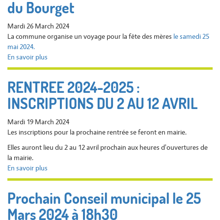
du Bourget
-
9h
Mardi 26 March 2024
La commune organise un voyage pour la fête des mères
le samedi 25
mai 2024.
En savoir plus
sur
VOYAGE
FETES
RENTREE 2024-2025 :
DES
INSCRIPTIONS DU 2 AU 12 AVRIL
MERES
-
25
Mardi 19 March 2024
MAI
Les inscriptions pour la prochaine rentrée se feront en mairie.
2024
Elles auront lieu du 2 au 12 avril prochain aux heures d'ouvertures de
à
la mairie.
la
En savoir plus
sur
découverte
RENTREE
du
2024-
lac
Prochain Conseil municipal le 25
2025
du
Mars 2024 à 18h30
:
Bourget
INSCRIPTIONS