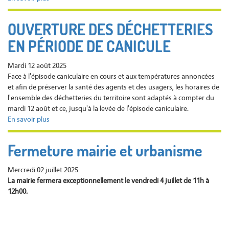
AOÜT
REGULATION
2025
DES
OUVERTURE DES DÉCHETTERIES
USAGES
EN PÉRIODE DE CANICULE
DU
FEU
EN
Mardi 12 août 2025
HAUTE-
Face à l'épisode caniculaire en cours et aux températures annoncées
SAVOIE
et afin de préserver la santé des agents et des usagers, les horaires de
l'ensemble des déchetteries du territoire sont adaptés à compter du
mardi 12 août et ce, jusqu'à la levée de l'épisode caniculaire.
En savoir plus
sur
OUVERTURE
DES
Fermeture mairie et urbanisme
DÉCHETTERIES
EN
Mercredi 02 juillet 2025
PÉRIODE
La mairie fermera exceptionnellement le vendredi 4 juillet de 11h à
DE
12h00.
CANICULE