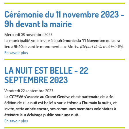
FERMETURE
EXCEPTIONNELLE
Cérémonie du 11 novembre 2023 -
DE
9h devant la mairie
LA
MAIRIE
-
Mercredi 08 novembre 2023
VENDREDI
La municipalité vous invite à la
cérémonie du 11 Novembre
qui aura
24
lieu à
9h10
devant le monument aux Morts.
(Départ de la mairie à 9h).
NOVEMBRE
En savoir plus
sur
MATIN
Cérémonie
du
LA NUIT EST BELLE - 22
11
SEPTEMBRE 2023
novembre
2023
-
Vendredi 22 septembre 2023
9h
La CCPEVA s'associe au Grand Genève et est partenaire de la 4e
devant
édition de « La nuit est belle! » sur le thème « l’humain la nuit », et
la
invite, cette année encore, ses communes membres volontaires à
mairie
éteindre leur éclairage public pour une nuit.
En savoir plus
sur
LA