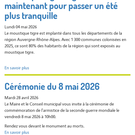
maintenant pour passer un été
-
7
plus tranquille
JUIN
2026
Lundi 04 mai 2026
Le moustique tigre est implanté dans tous les départements de la
région Auvergne-Rhône-Alpes. Avec 1 300 communes colonisées en
2025, ce sont 80% des habitants de la région qui sont exposés au
moustique tigre.
En savoir plus
sur
Moustique
tigre
Cérémonie du 8 mai 2026
:
agissons
Mardi 28 avril 2026
dès
Le Maire et le Conseil municipal vous invite à la cérémonie de
maintenant
commémoration de l'armistice de la seconde guerre mondiale le
pour
vendredi 8 mai 2026 à 10h00.
passer
un
Rendez vous devant le monument au morts.
été
En savoir plus
sur