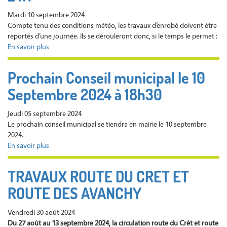
2024
Mardi 10 septembre 2024
à
Compte tenu des conditions météo, les travaux d’enrobé doivent être
18H30
reportés d’une journée. Ils se dérouleront donc, si le temps le permet :
En savoir plus
sur
REPORT
DES
Prochain Conseil municipal le 10
TRAVAUX
Septembre 2024 à 18h30
ROUTE
DU
CRET
Jeudi 05 septembre 2024
ET
Le prochain conseil municipal se tiendra en mairie le 10 septembre
ROUTE
2024.
DES
En savoir plus
sur
AVANCHY
Prochain
DE
Conseil
TRAVAUX ROUTE DU CRET ET
24H
municipal
ROUTE DES AVANCHY
le
10
Septembre
Vendredi 30 août 2024
2024
Du 27 août au 13 septembre 2024, l
a circulation route du Crê
t
et route