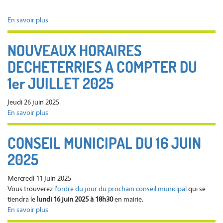
En savoir plus
sur
Fermeture
mairie
NOUVEAUX HORAIRES
et
DECHETERRIES A COMPTER DU
urbanisme
1er JUILLET 2025
Jeudi 26 juin 2025
En savoir plus
sur
NOUVEAUX
HORAIRES
CONSEIL MUNICIPAL DU 16 JUIN
DECHETERRIES
2025
A
COMPTER
DU
Mercredi 11 juin 2025
1er
Vous trouverez
l'ordre du jour du prochain conseil municipal
qui se
JUILLET
tiendra le
lundi 16 juin 2025 à 18h30
en mairie.
2025
En savoir plus
sur
CONSEIL