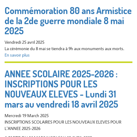
MUNICIPAL
Commémoration 80 ans Armistice
DU
de la 2de guerre mondiale 8 mai
16
JUIN
2025
2025
Vendredi 25 avril 2025
La cérémonie du 8 mai se tiendra à 9h aux monuments aux morts.
En savoir plus
sur
Commémoration
80
ANNEE SCOLAIRE 2025-2026 :
ans
INSCRIPTIONS POUR LES
Armistice
de
NOUVEAUX ELEVES - Lundi 31
la
2de
mars au vendredi 18 avril 2025
guerre
mondiale
Mercredi 19 March 2025
8
INSCRIPTIONS SCOLAIRES POUR LES NOUVEAUX ELEVES POUR
mai
L'ANNEE 2025-2026
2025