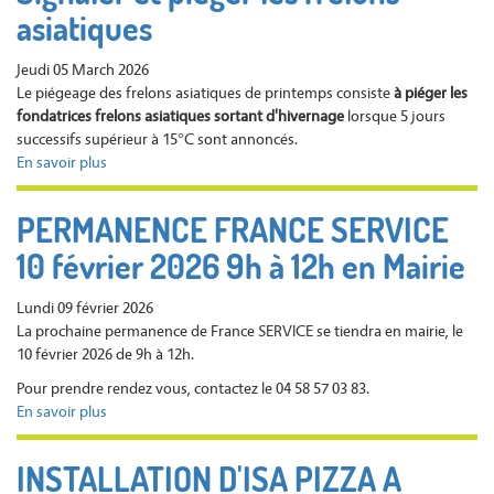
asiatiques
mai
2026
à
Jeudi 05 March 2026
19h30
Le piégeage des frelons asiatiques de printemps consiste
à piéger les
fondatrices frelons asiatiques sortant d'hivernage
lorsque 5 jours
successifs supérieur à 15°C sont annoncés.
En savoir plus
sur
Signaler
et
PERMANENCE FRANCE SERVICE
piéger
10 février 2026 9h à 12h en Mairie
les
frelons
asiatiques
Lundi 09 février 2026
La prochaine permanence de France SERVICE se tiendra en mairie, le
10 février 2026 de 9h à 12h.
Pour prendre rendez vous, contactez le 04 58 57 03 83.
En savoir plus
sur
PERMANENCE
FRANCE
INSTALLATION D'ISA PIZZA A
SERVICE