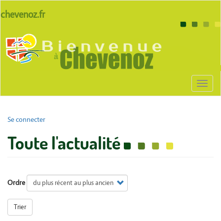
Aller
lien
chevenoz.fr
au
site
contenu
Body
chevenoz
principal
Toggl
naviga
User
Se connecter
account
Toute l'actualité
menu
Ordre
Trier