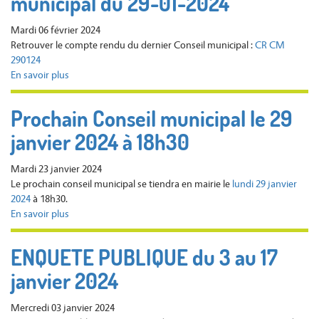
municipal du 29-01-2024
MAIRIE
-
Mardi 06 février 2024
VENDREDI
Retrouver le compte rendu du dernier Conseil municipal :
CR CM
1er
290124
MARS
En savoir plus
sur
Compte
Rendu
Prochain Conseil municipal le 29
du
janvier 2024 à 18h30
Conseil
municipal
du
Mardi 23 janvier 2024
29-
Le prochain conseil municipal se tiendra en mairie le
lundi 29 janvier
01-
2024
à 18h30.
2024
En savoir plus
sur
Prochain
Conseil
ENQUETE PUBLIQUE du 3 au 17
municipal
janvier 2024
le
29
janvier
Mercredi 03 janvier 2024
2024