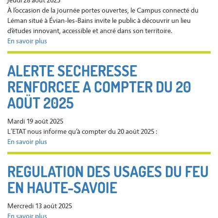
Jeudi 28 août 2025
29
À l’occasion de la journée portes ouvertes, le Campus connecté du
septembre
Léman situé à Évian-les-Bains invite le public à découvrir un lieu
2025
d’études innovant, accessible et ancré dans son territoire.
à
En savoir plus
sur
18h30
Le
en
campus
mairie
ALERTE SECHERESSE
connecté
RENFORCEE A COMPTER DU 20
du
Léman
AOÜT 2025
vous
ouvre
Mardi 19 août 2025
ses
L’ETAT nous informe qu’à compter du 20 août 2025 :
portes
En savoir plus
sur
le
ALERTE
mercredi
SECHERESSE
10
REGULATION DES USAGES DU FEU
RENFORCEE
septembre.
EN HAUTE-SAVOIE
A
COMPTER
DU
Mercredi 13 août 2025
20
En savoir plus
sur