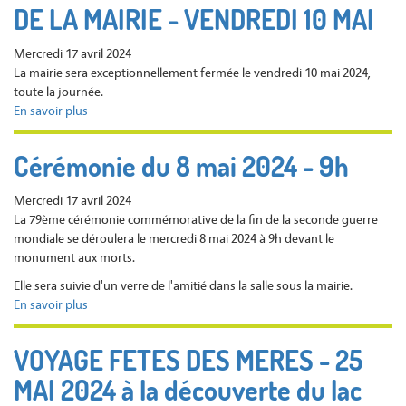
DE LA MAIRIE - VENDREDI 10 MAI
sur
la
RD
Mercredi 17 avril 2024
32
La mairie sera exceptionnellement fermée le vendredi 10 mai 2024,
toute la journée.
En savoir plus
sur
FERMETURE
EXCEPTIONNELLE
Cérémonie du 8 mai 2024 - 9h
DE
LA
Mercredi 17 avril 2024
MAIRIE
La 79ème cérémonie commémorative de la fin de la seconde guerre
-
mondiale se déroulera le mercredi 8 mai 2024 à 9h devant le
VENDREDI
monument aux morts.
10
MAI
Elle sera suivie d'un verre de l'amitié dans la salle sous la mairie.
En savoir plus
sur
Cérémonie
du
VOYAGE FETES DES MERES - 25
8
MAI 2024 à la découverte du lac
mai
2024