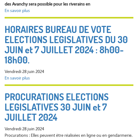
à
des Avanchy sera possible pour les riverains en
18h30
En savoir plus
sur
TRAVAUX
ROUTE
HORAIRES BUREAU DE VOTE
DU
ELECTIONS LEGISLATIVES DU 30
CRET
ET
JUIN et 7 JUILLET 2024 : 8h00-
ROUTE
DES
18h00.
AVANCHY
Vendredi 28 juin 2024
En savoir plus
sur
HORAIRES
BUREAU
PROCURATIONS ELECTIONS
DE
LEGISLATIVES 30 JUIN et 7
VOTE
ELECTIONS
JUILLET 2024
LEGISLATIVES
DU
Vendredi 28 juin 2024
30
Procurations : Elles peuvent être réalisées en ligne ou en gendarmerie.
JUIN