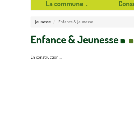
La commune
Cons
User
Jeunesse
Enfance & Jeunesse
account
Enfance & Jeunesse
menu
En construction ...