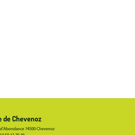
Body
e de Chevenoz
 d'Abondance 74500 Chevenoz