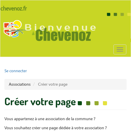
Aller
lien
chevenoz.fr
au
site
contenu
Body
chevenoz
principal
Toggl
naviga
User
Se connecter
account
Associations
Créer votre page
menu
Créer votre page
Vous appartenez à une association de la commune ?
Vous souhaitez créer une page dédiée à votre association ?